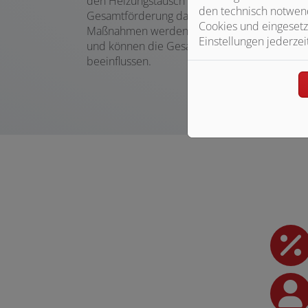
den Heizungstausch nur einen Teil der
den technisch notwend
Gesamtförderung darstellt. Weitere energeti
Cookies und eingesetz
Maßnahmen werden ebenfalls berücksichtigt
Einstellungen jederzei
und können die Gesamtförderung positiv
beeinflussen.