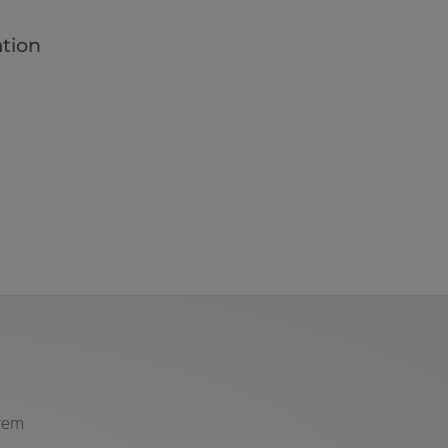
ation
erem