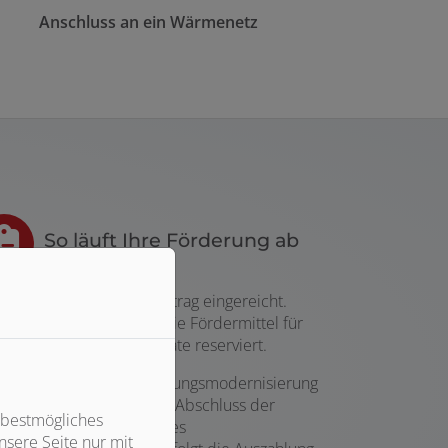
Anschluss an ein Wärmenetz
So läuft Ihre Förderung ab
ächst wird der Förderantrag eingereicht.
h der Bewilligung sind die Fördermittel für
 Vorhaben bis zu 36 Monate reserviert.
chließend kann die Heizungsmodernisierung
chgeführt werden. Nach Abschluss der
 bestmögliches
eiten und Einreichung des
sere Seite nur mit