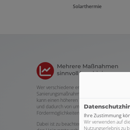
Solarthermie
Mehrere Maßnahmen
sinnvoll kombinieren
Wer verschiedene energetische
Sanierungsmaßnahmen miteinander verbinde
kann einen höheren Effizienzstandard erreic
Datenschutzhi
und dadurch von umfangreicheren
Fördermöglichkeiten profitieren.
Ihre Zustimmung könn
Wir verwenden auf die
Dabei ist zu beachten, dass die Förderung für
Nutzungserlebnis zu b